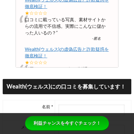
徹底検証！
“
★☆☆☆☆
口コミに載っている写真、素材サイトか
らの流用で不信感。実際にこんなに儲か
った人いるの？
”
-
匿名
Wealth(ウェルス)の虚偽広告と詐欺疑惑を
徹底検証！
“
★☆☆☆☆
利用していると、しばしば勧誘のメール
や案内が多く、必要以上にサービスの追
加購入を勧められることがあります。初
Wealth(ウェルス)にの口コミを募集しています！
めは良い印象だったのに、次第に営業色
が強く感じられるようになり、少し不快
に思っています。
”
名前
-
匿名
Wealth(ウェルス)の虚偽広告と詐欺疑惑を
利益チャンスを今すぐチェック！
徹底検証！
メールアドレス
★☆☆☆☆