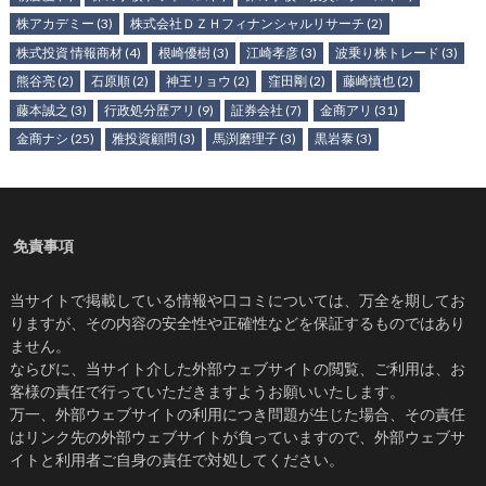
株アカデミー
(3)
株式会社ＤＺＨフィナンシャルリサーチ
(2)
株式投資 情報商材
(4)
根崎優樹
(3)
江崎孝彦
(3)
波乗り株トレード
(3)
熊谷亮
(2)
石原順
(2)
神王リョウ
(2)
窪田剛
(2)
藤崎慎也
(2)
藤本誠之
(3)
行政処分歴アリ
(9)
証券会社
(7)
金商アリ
(31)
金商ナシ
(25)
雅投資顧問
(3)
馬渕磨理子
(3)
黒岩泰
(3)
免責事項
当サイトで掲載している情報や口コミについては、万全を期してお
りますが、その内容の安全性や正確性などを保証するものではあり
ません。
ならびに、当サイト介した外部ウェブサイトの閲覧、ご利用は、お
客様の責任で行っていただきますようお願いいたします。
万一、外部ウェブサイトの利用につき問題が生じた場合、その責任
はリンク先の外部ウェブサイトが負っていますので、外部ウェブサ
イトと利用者ご自身の責任で対処してください。