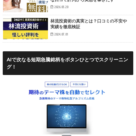
2026.05.20
【検証中】悪質投資詐欺サイト
林流投資術の真実とは？口コミの不安や
実績を徹底検証
2024.07.01
AIで次なる短期急騰銘柄をボタンひとつでスクリーニン
グ！