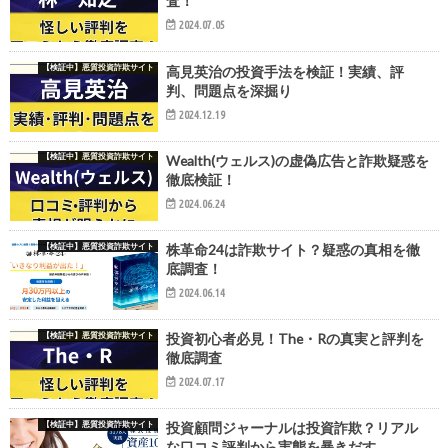
査！
2024.07.05
【検証中】悪質投資詐欺サイト
高見英治の投資手法を検証！実績、評
判、問題点を深掘り
2024.12.19
【検証中】悪質投資詐欺サイト
Wealth(ウェルス)の虚偽広告と詐欺疑惑を
徹底検証！
2024.06.24
【検証中】悪質投資詐欺サイト
株革命24は詐欺サイト？疑惑の真相を徹
底調査！
2024.06.14
【検証中】悪質投資詐欺サイト
投資初心者必見！The・Rの真実と評判を
徹底調査
2024.07.17
【検証中】悪質投資詐欺サイト
投資顧問ジャーナルは投資詐欺？リアル
な口コミ評判から実態を暴きだす