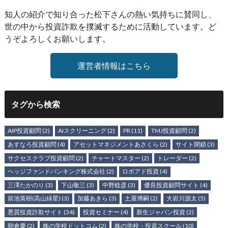
知人の紹介で知り合った松下さんの熱い気持ちに賛同し、
世の中から投資詐欺を撲滅するために活動しています。ど
うぞよろしくお願いします。
運営者情報はこちら
タグから検索
AIP投資顧問
(2)
AIスクリーニング
(2)
PR
(11)
TMJ投資顧問
(2)
あすなろ投資顧問
(4)
アセットマネジメントあさくら
(2)
サイト閉鎖
(3)
サクセスクラブ投資顧問
(2)
チャートマスター
(2)
トレーダー
(2)
ヘッジファンドバンキング株式会社
(2)
ロボアド投資
(4)
三澤たかのり
(3)
下山敬三
(3)
中野稔彦
(3)
優良投資顧問サイト
(4)
前池英樹(高山緑星)
(3)
加藤あきら
(3)
土屋博嗣
(2)
大岩川源太
(5)
悪質投資詐欺サイト
(34)
投資セミナー
(4)
新生ジャパン投資
(2)
朝倉慶
(2)
株の学校ドットコム
(2)
株の学校・投資スクール
(10)