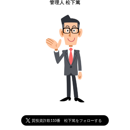
管理人 松下篤
悪質投資詐欺110番 松下篤をフォローする