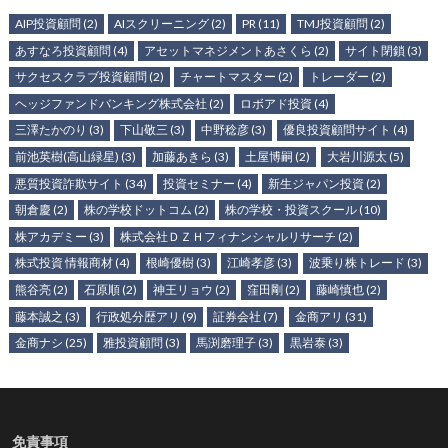
AIP投資顧問
(2)
AIスクリーニング
(2)
PR
(11)
TMJ投資顧問
(2)
あすなろ投資顧問
(4)
アセットマネジメントあさくら
(2)
サイト閉鎖
(3)
サクセスクラブ投資顧問
(2)
チャートマスター
(2)
トレーダー
(2)
ヘッジファンドバンキング株式会社
(2)
ロボアド投資
(4)
三澤たかのり
(3)
下山敬三
(3)
中野稔彦
(3)
優良投資顧問サイト
(4)
前池英樹(高山緑星)
(3)
加藤あきら
(3)
土屋博嗣
(2)
大岩川源太
(5)
悪質投資詐欺サイト
(34)
投資セミナー
(4)
新生ジャパン投資
(2)
朝倉慶
(2)
株の学校ドットコム
(2)
株の学校・投資スクール
(10)
株アカデミー
(3)
株式会社ＤＺＨフィナンシャルリサーチ
(2)
株式投資 情報商材
(4)
根崎優樹
(3)
江崎孝彦
(3)
波乗り株トレード
(3)
熊谷亮
(2)
石原順
(2)
神王リョウ
(2)
窪田剛
(2)
藤崎慎也
(2)
藤本誠之
(3)
行政処分歴アリ
(9)
証券会社
(7)
金商アリ
(31)
金商ナシ
(25)
雅投資顧問
(3)
馬渕磨理子
(3)
黒岩泰
(3)
免責事項