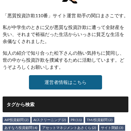
「悪質投資詐欺110番」サイト運営 助手の関口まさこです。
私が中学生のときに父が悪質な投資詐欺に遭って全財産を
失い、それまで裕福だった生活からいっきに貧乏な生活を
余儀なくされました。
知人の紹介で知り合った松下さんの熱い気持ちに賛同し、
世の中から投資詐欺を撲滅するために活動しています。ど
うぞよろしくお願いします。
運営者情報はこちら
タグから検索
AIP投資顧問
(2)
AIスクリーニング
(2)
PR
(11)
TMJ投資顧問
(2)
あすなろ投資顧問
(4)
アセットマネジメントあさくら
(2)
サイト閉鎖
(3)