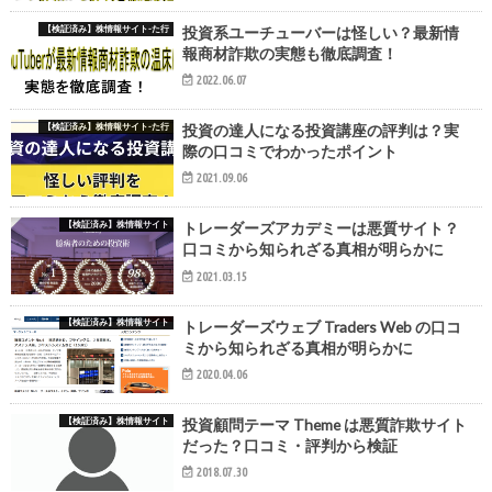
【検証済み】株情報サイト-た行
投資系ユーチューバーは怪しい？最新情
報商材詐欺の実態も徹底調査！
2022.06.07
【検証済み】株情報サイト-た行
投資の達人になる投資講座の評判は？実
際の口コミでわかったポイント
2021.09.06
【検証済み】株情報サイト
トレーダーズアカデミーは悪質サイト？
口コミから知られざる真相が明らかに
2021.03.15
【検証済み】株情報サイト
トレーダーズウェブ Traders Web の口コ
ミから知られざる真相が明らかに
2020.04.06
【検証済み】株情報サイト
投資顧問テーマ Theme は悪質詐欺サイト
だった？口コミ・評判から検証
2018.07.30