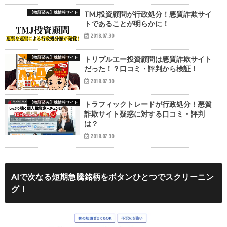
【検証済み】株情報サイト
TMJ投資顧問が行政処分！悪質詐欺サイ
トであることが明らかに！
2018.07.30
【検証済み】株情報サイト
トリプルエー投資顧問は悪質詐欺サイト
だった！？口コミ・評判から検証！
2018.07.30
【検証済み】株情報サイト
トラフィックトレードが行政処分！悪質
詐欺サイト疑惑に対する口コミ・評判
は？
2018.07.30
AIで次なる短期急騰銘柄をボタンひとつでスクリーニン
グ！