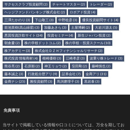
サクセスクラブ投資顧問
(2)
チャートマスター
(2)
トレーダー
(2)
ヘッジファンドバンキング株式会社
(2)
ロボアド投資
(4)
三澤たかのり
(3)
下山敬三
(3)
中野稔彦
(3)
優良投資顧問サイト
(4)
前池英樹(高山緑星)
(3)
加藤あきら
(3)
土屋博嗣
(2)
大岩川源太
(5)
悪質投資詐欺サイト
(34)
投資セミナー
(4)
新生ジャパン投資
(2)
朝倉慶
(2)
株の学校ドットコム
(2)
株の学校・投資スクール
(10)
株アカデミー
(3)
株式会社ＤＺＨフィナンシャルリサーチ
(2)
株式投資 情報商材
(4)
根崎優樹
(3)
江崎孝彦
(3)
波乗り株トレード
(3)
熊谷亮
(2)
石原順
(2)
神王リョウ
(2)
窪田剛
(2)
藤崎慎也
(2)
藤本誠之
(3)
行政処分歴アリ
(9)
証券会社
(7)
金商アリ
(31)
金商ナシ
(25)
雅投資顧問
(3)
馬渕磨理子
(3)
黒岩泰
(3)
免責事項
当サイトで掲載している情報や口コミについては、万全を期してお