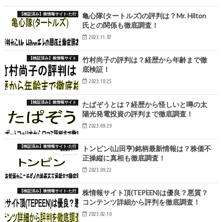
【検証済み】株情報サイト-た行
亀心隊(タートルズ)の評判は？Mr. Hilton
氏との関係も徹底調査！
2023.11.07
【検証済み】株情報サイト
竹村尚子の評判は？経歴から年齢まで徹
底検証！
2023.10.25
【検証済み】株情報サイト
たぱぞうとは？経歴から怪しいと噂の太
陽光発電投資の評判まで徹底調査！
2023.09.29
【検証済み】株情報サイト-た行
トンピン(山田亨)銘柄最新情報は？株価不
正操縦に真相も徹底調査！
2023.09.22
【検証済み】株情報サイト-た行
株情報サイト頂(TEPEEN)は優良？悪質？
コンテンツ詳細から評判を徹底調査！
2023.02.10