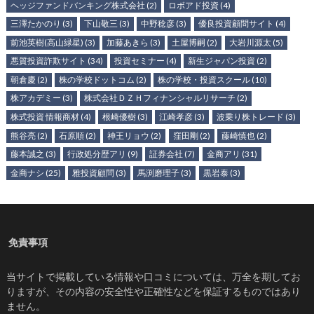
ヘッジファンドバンキング株式会社
(2)
ロボアド投資
(4)
三澤たかのり
(3)
下山敬三
(3)
中野稔彦
(3)
優良投資顧問サイト
(4)
前池英樹(高山緑星)
(3)
加藤あきら
(3)
土屋博嗣
(2)
大岩川源太
(5)
悪質投資詐欺サイト
(34)
投資セミナー
(4)
新生ジャパン投資
(2)
朝倉慶
(2)
株の学校ドットコム
(2)
株の学校・投資スクール
(10)
株アカデミー
(3)
株式会社ＤＺＨフィナンシャルリサーチ
(2)
株式投資 情報商材
(4)
根崎優樹
(3)
江崎孝彦
(3)
波乗り株トレード
(3)
熊谷亮
(2)
石原順
(2)
神王リョウ
(2)
窪田剛
(2)
藤崎慎也
(2)
藤本誠之
(3)
行政処分歴アリ
(9)
証券会社
(7)
金商アリ
(31)
金商ナシ
(25)
雅投資顧問
(3)
馬渕磨理子
(3)
黒岩泰
(3)
免責事項
当サイトで掲載している情報や口コミについては、万全を期してお
りますが、その内容の安全性や正確性などを保証するものではあり
ません。