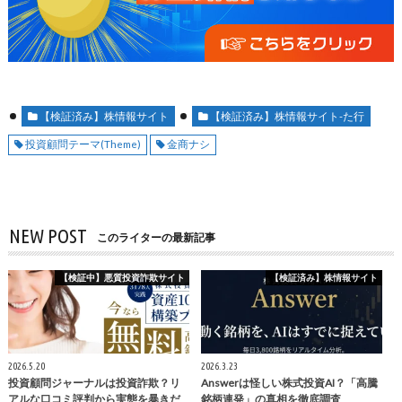
【検証済み】株情報サイト
【検証済み】株情報サイト-た行
投資顧問テーマ(Theme)
金商ナシ
NEW POST
このライターの最新記事
【検証中】悪質投資詐欺サイト
【検証済み】株情報サイト
2026.5.20
2026.3.23
投資顧問ジャーナルは投資詐欺？リ
Answerは怪しい株式投資AI？「高騰
アルな口コミ評判から実態を暴きだ
銘柄連発」の真相を徹底調査