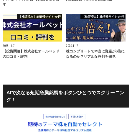
す
【検証済み】株情報サイト-か行
【検証済み】株情報サイト-か行
2025.11.7
2025.11.7
【投資関連】株式会社オールベッド
株コンプリートで本当に資産が8倍に
の口コミ・評判
なるのか？リアルな評判を発見
AIで次なる短期急騰銘柄をボタンひとつでスクリーニン
グ！