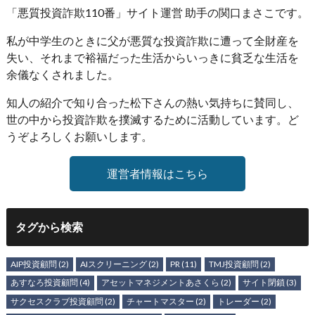
「悪質投資詐欺110番」サイト運営 助手の関口まさこです。
私が中学生のときに父が悪質な投資詐欺に遭って全財産を
失い、それまで裕福だった生活からいっきに貧乏な生活を
余儀なくされました。
知人の紹介で知り合った松下さんの熱い気持ちに賛同し、
世の中から投資詐欺を撲滅するために活動しています。ど
うぞよろしくお願いします。
運営者情報はこちら
タグから検索
AIP投資顧問
(2)
AIスクリーニング
(2)
PR
(11)
TMJ投資顧問
(2)
あすなろ投資顧問
(4)
アセットマネジメントあさくら
(2)
サイト閉鎖
(3)
サクセスクラブ投資顧問
(2)
チャートマスター
(2)
トレーダー
(2)