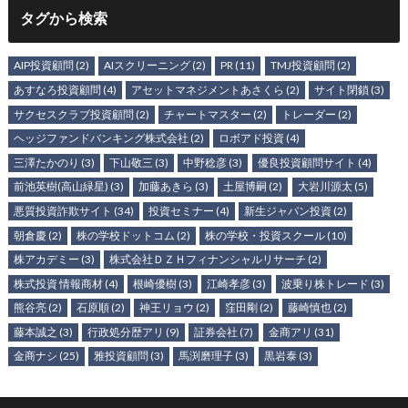
タグから検索
AIP投資顧問
(2)
AIスクリーニング
(2)
PR
(11)
TMJ投資顧問
(2)
あすなろ投資顧問
(4)
アセットマネジメントあさくら
(2)
サイト閉鎖
(3)
サクセスクラブ投資顧問
(2)
チャートマスター
(2)
トレーダー
(2)
ヘッジファンドバンキング株式会社
(2)
ロボアド投資
(4)
三澤たかのり
(3)
下山敬三
(3)
中野稔彦
(3)
優良投資顧問サイト
(4)
前池英樹(高山緑星)
(3)
加藤あきら
(3)
土屋博嗣
(2)
大岩川源太
(5)
悪質投資詐欺サイト
(34)
投資セミナー
(4)
新生ジャパン投資
(2)
朝倉慶
(2)
株の学校ドットコム
(2)
株の学校・投資スクール
(10)
株アカデミー
(3)
株式会社ＤＺＨフィナンシャルリサーチ
(2)
株式投資 情報商材
(4)
根崎優樹
(3)
江崎孝彦
(3)
波乗り株トレード
(3)
熊谷亮
(2)
石原順
(2)
神王リョウ
(2)
窪田剛
(2)
藤崎慎也
(2)
藤本誠之
(3)
行政処分歴アリ
(9)
証券会社
(7)
金商アリ
(31)
金商ナシ
(25)
雅投資顧問
(3)
馬渕磨理子
(3)
黒岩泰
(3)