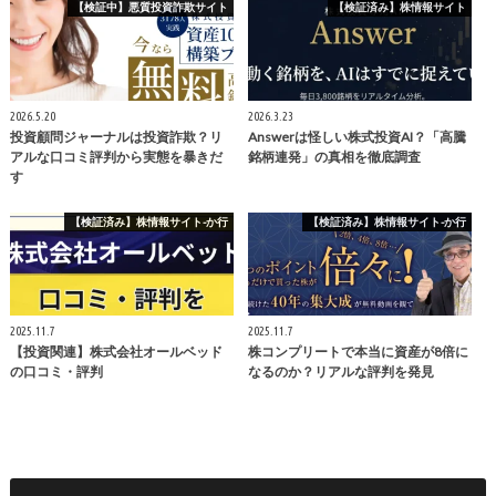
【検証中】悪質投資詐欺サイト
【検証済み】株情報サイト
2026.5.20
2026.3.23
投資顧問ジャーナルは投資詐欺？リ
Answerは怪しい株式投資AI？「高騰
アルな口コミ評判から実態を暴きだ
銘柄連発」の真相を徹底調査
す
【検証済み】株情報サイト-か行
【検証済み】株情報サイト-か行
2025.11.7
2025.11.7
【投資関連】株式会社オールベッド
株コンプリートで本当に資産が8倍に
の口コミ・評判
なるのか？リアルな評判を発見