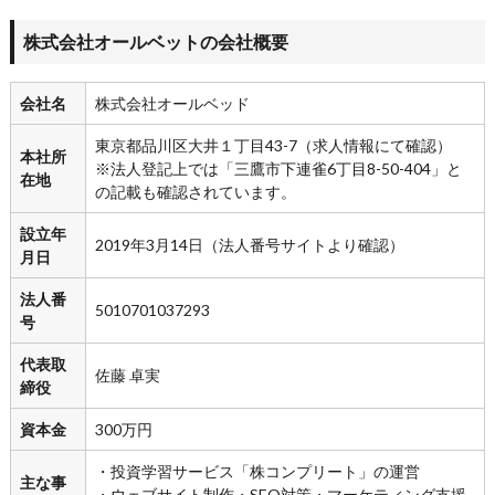
株式会社オールベットの会社概要
会社名
株式会社オールベッド
東京都品川区大井１丁目43-7（求人情報にて確認）
本社所
※法人登記上では「三鷹市下連雀6丁目8-50-404」と
在地
の記載も確認されています。
設立年
2019年3月14日（法人番号サイトより確認）
月日
法人番
5010701037293
号
代表取
佐藤 卓実
締役
資本金
300万円
・投資学習サービス「株コンプリート」の運営
主な事
・ウェブサイト制作・SEO対策・マーケティング支援