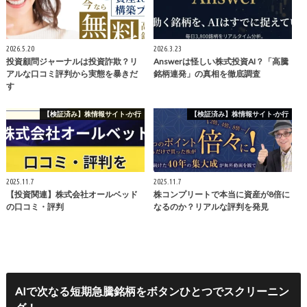
2026.5.20
2026.3.23
投資顧問ジャーナルは投資詐欺？リ
Answerは怪しい株式投資AI？「高騰
アルな口コミ評判から実態を暴きだ
銘柄連発」の真相を徹底調査
す
【検証済み】株情報サイト-か行
【検証済み】株情報サイト-か行
2025.11.7
2025.11.7
【投資関連】株式会社オールベッド
株コンプリートで本当に資産が8倍に
の口コミ・評判
なるのか？リアルな評判を発見
AIで次なる短期急騰銘柄をボタンひとつでスクリーニン