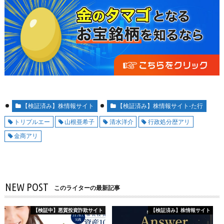
【検証済み】株情報サイト
【検証済み】株情報サイト-た行
トリプルエー
山根亜希子
清水洋介
行政処分歴アリ
金商アリ
NEW POST
このライターの最新記事
【検証中】悪質投資詐欺サイト
【検証済み】株情報サイト