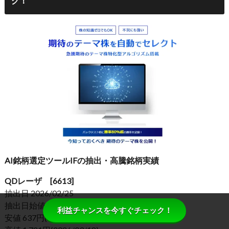
グ！
AI銘柄選定ツールIFの抽出・高騰銘柄実績
QDレーザ [6613]
抽出日 2026/02/25
抽出日始値 681円
利益チャンスを今すぐチェック！
安値 637円(2026/02/25)