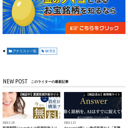
ど、ちょっと怖いですよねー。
”
-
匿名
アナリスト一覧
柳澤浩
NEW POST
このライターの最新記事
【検証中】悪質投資詐欺サイト
【検証済み】株情報サイト
2026.5.20
2026.3.23
投資顧問ジャーナルは投資詐欺？リ
Answerは怪しい株式投資AI？「高騰