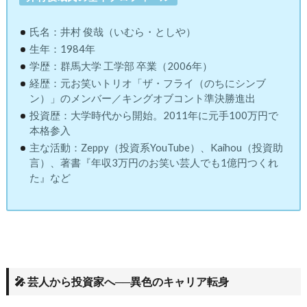
氏名：井村 俊哉（いむら・としや）
生年：1984年
学歴：群馬大学 工学部 卒業（2006年）
経歴：元お笑いトリオ「ザ・フライ（のちにシンブ
ン）」のメンバー／キングオブコント準決勝進出
投資歴：大学時代から開始。2011年に元手100万円で
本格参入
主な活動：Zeppy（投資系YouTube）、Kaihou（投資助
言）、著書『年収3万円のお笑い芸人でも1億円つくれ
た』など
🎤 芸人から投資家へ──異色のキャリア転身