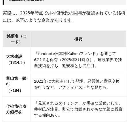
実際に、2025年時点で井村俊哉氏の関与が確認されている銘柄
には、以下のような企業があります。
銘柄名（コ
概要
ード）
「fundnote日本株Kaihouファンド」を通じて
大末建設
6.21％を保有（2025年3月時点）。建設業界で独
（1814.T）
自技術を持ち、割安株として注目。
富山第一銀
2022年に大株主として登場。経営陣と意見交換
行
を行うなど、アクティビスト的な動きも。
（7184）
「見直されるタイミング」が明確な業種として、
その他の地
井村氏が注目。割安で放置されがちな地銀に投資
方銀行株
する傾向あり。