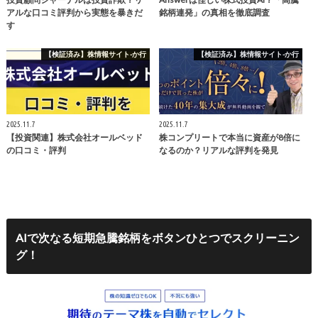
アルな口コミ評判から実態を暴きだ
銘柄連発」の真相を徹底調査
す
【検証済み】株情報サイト-か行
【検証済み】株情報サイト-か行
2025.11.7
2025.11.7
【投資関連】株式会社オールベッド
株コンプリートで本当に資産が8倍に
の口コミ・評判
なるのか？リアルな評判を発見
AIで次なる短期急騰銘柄をボタンひとつでスクリーニン
グ！