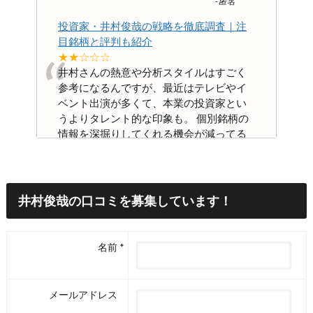
-
匿名
投資家・井村俊哉の戦略を徹底調査｜注
目銘柄と評判も紹介
“
★★☆☆☆
井村さんの熱意や分析スタイルはすごく
参考になるんですが、最近はテレビやイ
ベント出演が多くて、本業の投資家とい
うよりタレント的な印象も。 個別銘柄の
情報を深掘りしてくれる機会が減ってる
ような気がして、そこはちょっと残念で
す。
...
”
Read More
-
匿名
井村俊哉
の口コミを募集しています！
投資家・井村俊哉の戦略を徹底調査｜注
目銘柄と評判も紹介
“
名前
★★★★☆
井村さんの投資法は堅実で、無理に短期
売買をせずに企業の本質を見ている印象
メールアドレス
です。 SNSの解説も親しみやすく、投資
初心者におすすめだと思います。
”