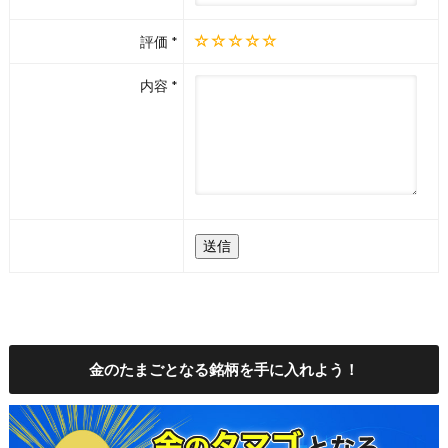
-
匿名
評価
投資家・井村俊哉の戦略を徹底調査｜注
目銘柄と評判も紹介
内容
“
★★★★☆
井村俊哉さんの投資情報はとても参考に
なります。 元お笑い芸人という異色の経
歴ですが、堅実な割安株投資で着実に成
果を出しているのがすごいです。 SNSや
動画での解説も分かりやすく、初心者で
も理解しやすいと思います。 実際に注
...
”
Read More
-
匿名
投資家・井村俊哉の戦略を徹底調査｜注
目銘柄と評判も紹介
“
★★☆☆☆
井村氏が大量保有報告を出した三井松島
金のたまごとなる銘柄を手に入れよう！
や富山第一銀行などは値動きが激しくな
って影響力が大きすぎて安易に手を出せ
なくなりました。 参考にしたいのだけ