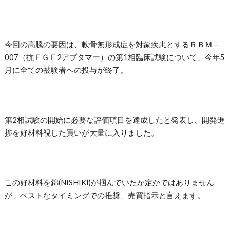
今回の高騰の要因は、軟骨無形成症を対象疾患とするＲＢＭ－
007（抗ＦＧＦ2アプタマー）の第1相臨床試験について、今年5
月に全ての被験者への投与が終了。
第2相試験の開始に必要な評価項目を達成したと発表し、開発進
捗を好材料視した買いが大量に入りました。
この好材料を錦(NISHIKI)が掴んでいたか定かではありません
が、ベストなタイミングでの推奨、売買指示と言えます。