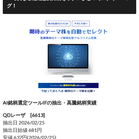
グ！
AI銘柄選定ツールIFの抽出・高騰銘柄実績
QDレーザ [6613]
抽出日 2026/02/25
抽出日始値 681円
安値 637円(2026/02/25)