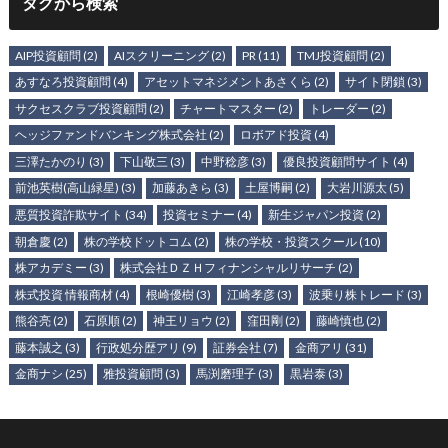
タグから検索
AIP投資顧問
(2)
AIスクリーニング
(2)
PR
(11)
TMJ投資顧問
(2)
あすなろ投資顧問
(4)
アセットマネジメントあさくら
(2)
サイト閉鎖
(3)
サクセスクラブ投資顧問
(2)
チャートマスター
(2)
トレーダー
(2)
ヘッジファンドバンキング株式会社
(2)
ロボアド投資
(4)
三澤たかのり
(3)
下山敬三
(3)
中野稔彦
(3)
優良投資顧問サイト
(4)
前池英樹(高山緑星)
(3)
加藤あきら
(3)
土屋博嗣
(2)
大岩川源太
(5)
悪質投資詐欺サイト
(34)
投資セミナー
(4)
新生ジャパン投資
(2)
朝倉慶
(2)
株の学校ドットコム
(2)
株の学校・投資スクール
(10)
株アカデミー
(3)
株式会社ＤＺＨフィナンシャルリサーチ
(2)
株式投資 情報商材
(4)
根崎優樹
(3)
江崎孝彦
(3)
波乗り株トレード
(3)
熊谷亮
(2)
石原順
(2)
神王リョウ
(2)
窪田剛
(2)
藤崎慎也
(2)
藤本誠之
(3)
行政処分歴アリ
(9)
証券会社
(7)
金商アリ
(31)
金商ナシ
(25)
雅投資顧問
(3)
馬渕磨理子
(3)
黒岩泰
(3)