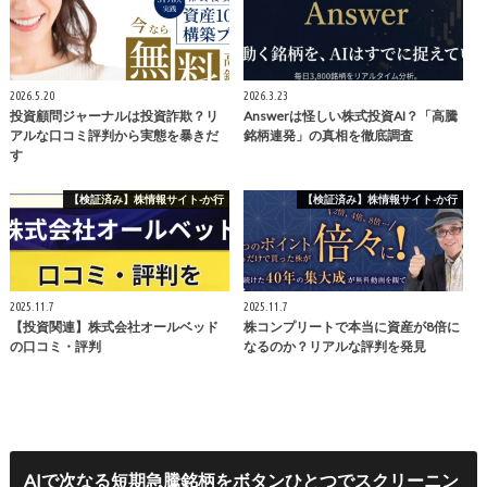
2026.5.20
2026.3.23
投資顧問ジャーナルは投資詐欺？リ
Answerは怪しい株式投資AI？「高騰
アルな口コミ評判から実態を暴きだ
銘柄連発」の真相を徹底調査
す
【検証済み】株情報サイト-か行
【検証済み】株情報サイト-か行
2025.11.7
2025.11.7
【投資関連】株式会社オールベッド
株コンプリートで本当に資産が8倍に
の口コミ・評判
なるのか？リアルな評判を発見
AIで次なる短期急騰銘柄をボタンひとつでスクリーニン