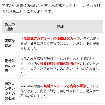
ですが、過去に販売した商材「米国株アカデミー」がきっかけ
となり炎上したことがあります。
炎上の
詳細
理由
「米国株アカデミー」の価格は30万円
で、多くの購入
高額な
者が「価格に見合う内容ではない」と感じ、不満が高
商材
まりました。
提供された情報が無料で得られるものとほぼ変わら
期待外
ず、具体的な
投資戦略や実績の証明が不足
していたた
れの内
め、「コストパフォーマンスが悪い」と批判されまし
容
た。
無料コ
YouTubeや他の
無料コンテンツと内容が重複
している
ンテン
部分が多く、商材に対する信頼性が低下し、購入者の
ツとの
不満を煽りました。
類似性