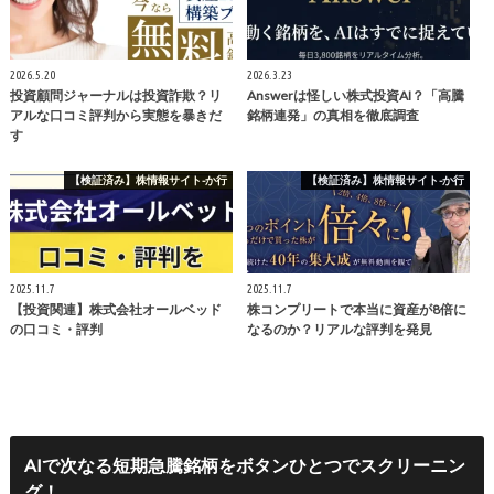
2026.5.20
2026.3.23
投資顧問ジャーナルは投資詐欺？リ
Answerは怪しい株式投資AI？「高騰
アルな口コミ評判から実態を暴きだ
銘柄連発」の真相を徹底調査
す
【検証済み】株情報サイト-か行
【検証済み】株情報サイト-か行
2025.11.7
2025.11.7
【投資関連】株式会社オールベッド
株コンプリートで本当に資産が8倍に
の口コミ・評判
なるのか？リアルな評判を発見
AIで次なる短期急騰銘柄をボタンひとつでスクリーニン
グ！