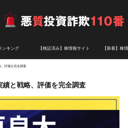
ランキング
【検証済み】株情報サイト
【新着】株
投資顧問
ト
株情報サイト-あ行
株情報サイト-か行
株情報サイト-さ行
株情報サイト-た行
株情報サイト-な行
株情報サイト-は行
株情報サイト-ま行
株情報サイト-や・ら・わ行
株情報サイト-英数字
アナリスト一覧
話題の投資
証券会社の
略、評価を完全調査
実績と戦略、評価を完全調査