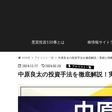
悪質投資110番とは
株情報サイト
安心して株式投資を楽しむため
株式投資の魅力
投資詐欺の手口
危険なステマサイトを調査
行政処分歴のある
優良投資顧問サイ
に
HOME
アナリスト一覧
中原良太の投資手法を徹底解説！実績と戦
2024.12.17
2026.02.20
アナリスト一覧
中原良太の投資手法を徹底解説！