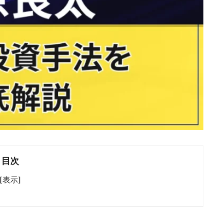
目次
[表示]