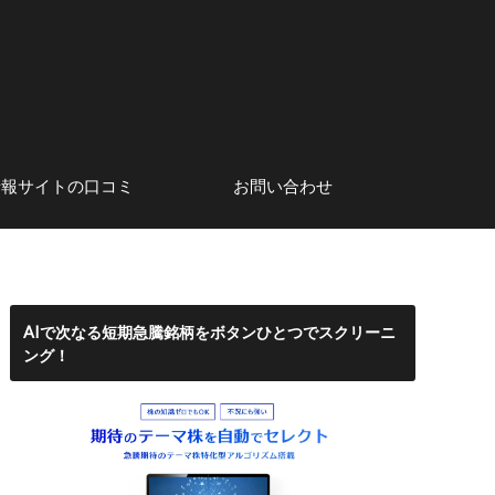
情報サイトの口コミ
お問い合わせ
系アナリスト
口コミ・評判
株初心者にもおすすめのネット
サイト運営者情報
証券会社
AIで次なる短期急騰銘柄をボタンひとつでスクリーニ
ング！