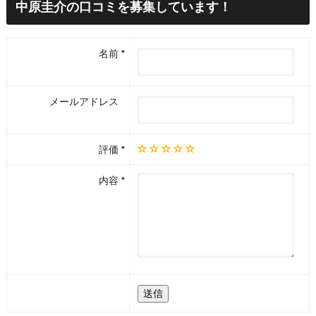
“
中原圭介の口コミを募集しています！
中原圭介さんの書籍を読んでみました
が、内容が少し一般論に寄りすぎてい
て、深掘りされた分析や具体的な投資手
名前
法を期待していた私には物足りませんで
した。
”
-
匿名
メールアドレス
評価
内容