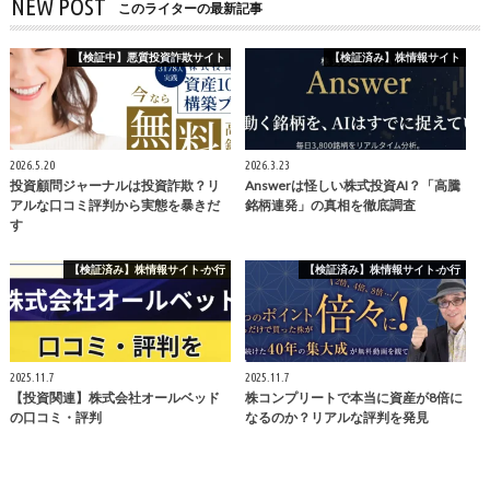
NEW POST
このライターの最新記事
【検証中】悪質投資詐欺サイト
【検証済み】株情報サイト
2026.5.20
2026.3.23
投資顧問ジャーナルは投資詐欺？リ
Answerは怪しい株式投資AI？「高騰
アルな口コミ評判から実態を暴きだ
銘柄連発」の真相を徹底調査
す
【検証済み】株情報サイト-か行
【検証済み】株情報サイト-か行
2025.11.7
2025.11.7
【投資関連】株式会社オールベッド
株コンプリートで本当に資産が8倍に
の口コミ・評判
なるのか？リアルな評判を発見