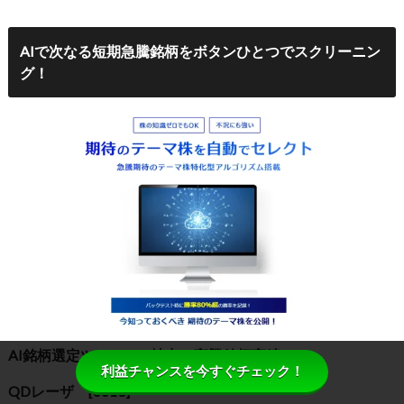
AIで次なる短期急騰銘柄をボタンひとつでスクリーニン
グ！
AI銘柄選定ツールIFの抽出・高騰銘柄実績
利益チャンスを今すぐチェック！
QDレーザ [6613]