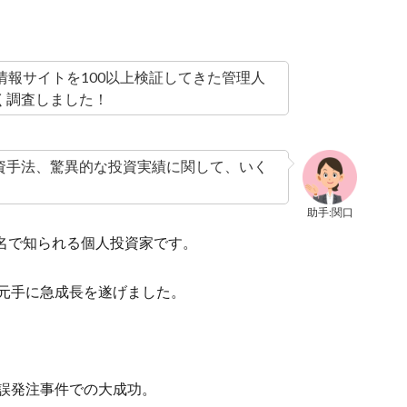
情報サイトを100以上検証してきた管理人
く調査しました！
資手法、驚異的な投資実績に関して、いく
助手:関口
名で知られる個人投資家です。
を元手に急成長を遂げました。
量誤発注事件での大成功。