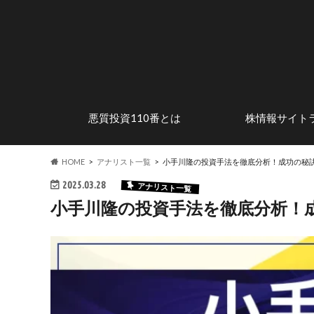
悪質投資110番とは
株情報サイト
安心して株式投資を楽しむため
株式投資の魅力
投資詐欺の手口
危険なステマサイトを調査
行政処分歴のある
優良投資顧問サイ
に
HOME
アナリスト一覧
小手川隆の投資手法を徹底分析！成功の秘
2025.03.28
アナリスト一覧
小手川隆の投資手法を徹底分析！