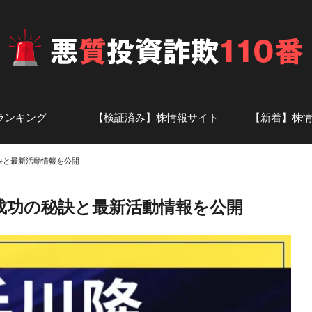
ランキング
【検証済み】株情報サイト
【新着】株
投資顧問
ト
株情報サイト-あ行
株情報サイト-か行
株情報サイト-さ行
株情報サイト-た行
株情報サイト-な行
株情報サイト-は行
株情報サイト-ま行
株情報サイト-や・ら・わ行
株情報サイト-英数字
アナリスト一覧
話題の投資
証券会社の
訣と最新活動情報を公開
成功の秘訣と最新活動情報を公開