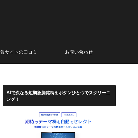
情報サイトの口コミ
お問い合わせ
系アナリスト
口コミ・評判
株初心者にもおすすめのネット
サイト運営者情報
証券会社
AIで次なる短期急騰銘柄をボタンひとつでスクリーニ
ング！