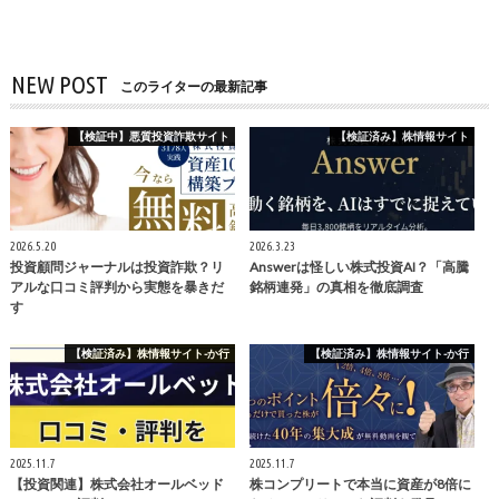
NEW POST
このライターの最新記事
【検証中】悪質投資詐欺サイト
【検証済み】株情報サイト
2026.5.20
2026.3.23
投資顧問ジャーナルは投資詐欺？リ
Answerは怪しい株式投資AI？「高騰
アルな口コミ評判から実態を暴きだ
銘柄連発」の真相を徹底調査
す
【検証済み】株情報サイト-か行
【検証済み】株情報サイト-か行
2025.11.7
2025.11.7
【投資関連】株式会社オールベッド
株コンプリートで本当に資産が8倍に