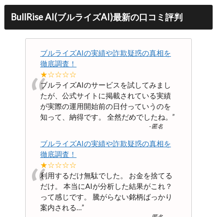
BullRise AI(ブルライズAI)最新の口コミ評判
ブルライズAIの実績や詐欺疑惑の真相を
徹底調査！
“
★☆☆☆☆
ブルライズAIのサービスを試してみまし
たが、公式サイトに掲載されている実績
が実際の運用開始前の日付っていうのを
知って、納得です。 全然だめでしたね。
”
-
匿名
ブルライズAIの実績や詐欺疑惑の真相を
徹底調査！
“
★☆☆☆☆
利用するだけ無駄でした。 お金を捨てる
だけ。 本当にAIが分析した結果がこれ？
って感じです。 騰がらない銘柄ばっかり
案内される…
”
-
匿名