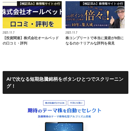
【検証済み】株情報サイト-か行
【検証済み】株情報サイト-か行
2025.11.7
2025.11.7
【投資関連】株式会社オールベッド
株コンプリートで本当に資産が8倍に
の口コミ・評判
なるのか？リアルな評判を発見
AIで次なる短期急騰銘柄をボタンひとつでスクリーニン
グ！