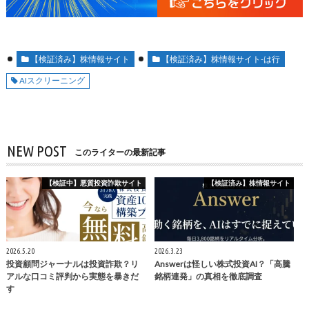
【検証済み】株情報サイト
【検証済み】株情報サイト-は行
AIスクリーニング
NEW POST
このライターの最新記事
【検証中】悪質投資詐欺サイト
【検証済み】株情報サイト
2026.5.20
2026.3.23
投資顧問ジャーナルは投資詐欺？リ
Answerは怪しい株式投資AI？「高騰
アルな口コミ評判から実態を暴きだ
銘柄連発」の真相を徹底調査
す