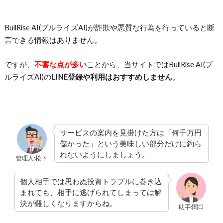
BullRise AI(ブルライズAI)が詐欺や悪質な行為を行っていると断
言できる情報はありません。
ですが、
不審な点が多い
ことから、当サイトではBullRise AI(ブ
ルライズAI)の
LINE登録や利用はおすすめしません
。
サービスの案内を見掛けた方は「何千万円
儲かった」という美味しい部分だけに釣ら
れないようにしましょう。
管理人:松下
個人相手では思わぬ投資トラブルに巻き込
まれても、相手に逃げられてしまっては解
決が難しくなりますからね。
助手:関口