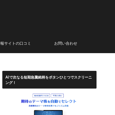
情報サイトの口コミ
お問い合わせ
系アナリスト
口コミ・評判
株初心者にもおすすめのネット
サイト運営者情報
証券会社
AIで次なる短期急騰銘柄をボタンひとつでスクリーニ
ング！