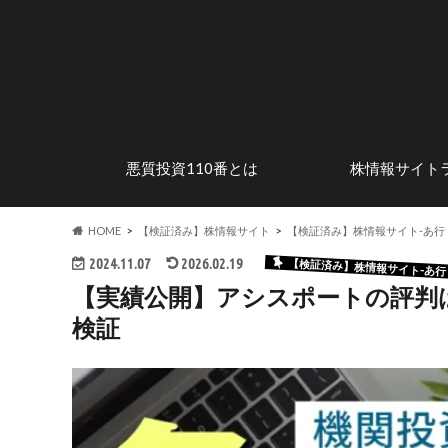
悪質投資110番とは
株情報サイト
安心して株式投資を楽しむため
株式投資の魅力
投資詐欺の手口
危険なステマサイトを調査
行政処分歴のある
優良投資顧問サイ
に
HOME
【検証済み】株情報サイト
【検証済み】株情報サイト-あ行
2024.11.07
2026.02.19
【検証済み】株情報サイト-あ行
【実績公開】アシスポートの評判
検証