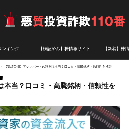
ランキング
【検証済み】株情報サイト
【新着】株
投資顧問
ト
株情報サイト-あ行
株情報サイト-か行
株情報サイト-さ行
株情報サイト-た行
株情報サイト-な行
株情報サイト-は行
株情報サイト-ま行
株情報サイト-や・ら・わ行
株情報サイト-英数字
アナリスト一覧
話題の投資
証券会社の
【実績公開】アシスポートの評判は本当？口コミ・高騰銘柄・信頼性を検証
は本当？口コミ・高騰銘柄・信頼性を