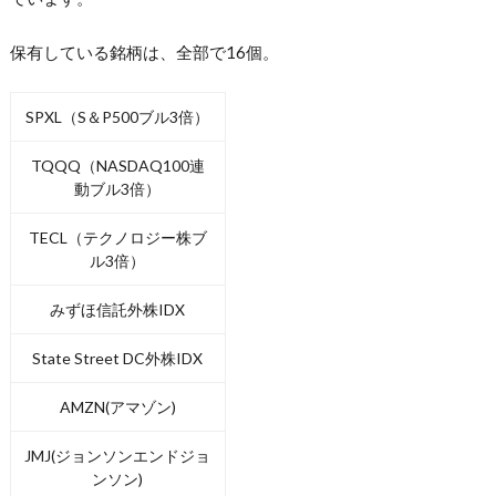
保有している銘柄は、全部で16個。
SPXL（S＆P500ブル3倍）
TQQQ（NASDAQ100連
動ブル3倍）
TECL（テクノロジー株ブ
ル3倍）
みずほ信託外株IDX
State Street DC外株IDX
AMZN(アマゾン)
JMJ(ジョンソンエンドジョ
ンソン)