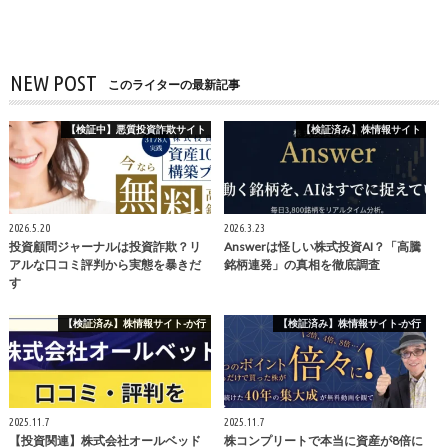
NEW POST
このライターの最新記事
【検証中】悪質投資詐欺サイト
【検証済み】株情報サイト
2026.5.20
2026.3.23
投資顧問ジャーナルは投資詐欺？リ
Answerは怪しい株式投資AI？「高騰
アルな口コミ評判から実態を暴きだ
銘柄連発」の真相を徹底調査
す
【検証済み】株情報サイト-か行
【検証済み】株情報サイト-か行
2025.11.7
2025.11.7
【投資関連】株式会社オールベッド
株コンプリートで本当に資産が8倍に