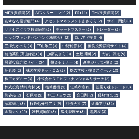
AIP投資顧問
(2)
AIスクリーニング
(2)
PR
(11)
TMJ投資顧問
(2)
あすなろ投資顧問
(4)
アセットマネジメントあさくら
(2)
サイト閉鎖
(3)
サクセスクラブ投資顧問
(2)
チャートマスター
(2)
トレーダー
(2)
ヘッジファンドバンキング株式会社
(2)
ロボアド投資
(4)
三澤たかのり
(3)
下山敬三
(3)
中野稔彦
(3)
優良投資顧問サイト
(4)
前池英樹(高山緑星)
(3)
加藤あきら
(3)
土屋博嗣
(2)
大岩川源太
(5)
悪質投資詐欺サイト
(34)
投資セミナー
(4)
新生ジャパン投資
(2)
朝倉慶
(2)
株の学校ドットコム
(2)
株の学校・投資スクール
(10)
株アカデミー
(3)
株式会社ＤＺＨフィナンシャルリサーチ
(2)
株式投資 情報商材
(4)
根崎優樹
(3)
江崎孝彦
(3)
波乗り株トレード
(3)
熊谷亮
(2)
石原順
(2)
神王リョウ
(2)
窪田剛
(2)
藤崎慎也
(2)
藤本誠之
(3)
行政処分歴アリ
(9)
証券会社
(7)
金商アリ
(31)
金商ナシ
(25)
雅投資顧問
(3)
馬渕磨理子
(3)
黒岩泰
(3)