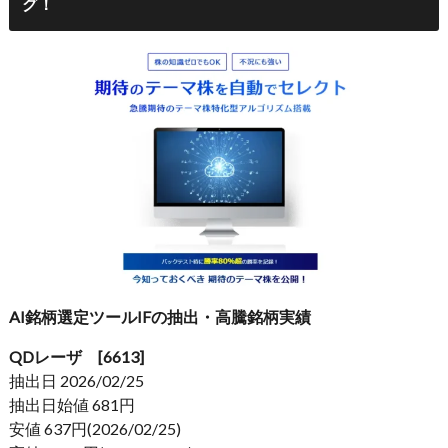
グ！
AI銘柄選定ツールIFの抽出・高騰銘柄実績
QDレーザ [6613]
抽出日 2026/02/25
抽出日始値 681円
安値 637円(2026/02/25)