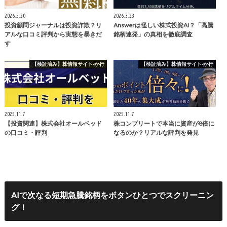
2026.5.20
2026.3.23
投資顧問ジャーナルは投資詐欺？リ
Answerは怪しい株式投資AI？「高騰
アルな口コミ評判から実態を暴きだ
銘柄連発」の真相を徹底調査
す
【検証済み】株情報サイト-か行
【検証済み】株情報サイト-か行
2025.11.7
2025.11.7
【投資関連】株式会社オールベッド
株コンプリートで本当に資産が8倍に
の口コミ・評判
なるのか？リアルな評判を発見
AIで次なる短期急騰銘柄をボタンひとつでスクリーニン
グ！