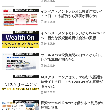
2021.11.12
【検証済み】株情報サイト
インベストメントレシオは悪質詐欺サイ
ト？口コミや評判から真実が明らかに
2018.07.30
【検証済み】株情報サイト
インベストメントカレッジからWealth On
へ：新たな投資情報提供会社の実態
2018.07.30
【検証済み】株情報サイト
ウェルスパス投資顧問の口コミから知ら
れざる真相が明らかに
2020.10.14
【検証済み】株情報サイト
AIスクリーニングはステマを行う悪質詐
欺サイト？口コミから知られざる真相が
明らかに
2020.03.09
【検証済み】株情報サイト
投資ツールAI Refereeは儲かる？利用者の
評判に迫る