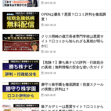
2019.02.05
【検証済み】株情報サイト
OPENは優良？悪質？口コミ評判を徹底調
査！
2023.04.20
【検証済み】株情報サイト
クリス岡崎の億万長者専門学校は悪質サ
イト？口コミから知られざる真相が明ら
かに
2021.02.03
【検証済み】株情報サイト-か行
【危険？】勝ち株ナビの評判・行政処分
の真相｜無料情報の安全な使い方ガイド
2018.07.30
【検証済み】株情報サイト-か行
勝守り株学園を徹底調査！投資スクール
の実態と評判は？
2024.06.07
【検証済み】株情報サイト
株アカデミーは悪質サイト？口コミから