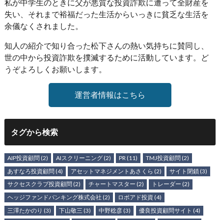
私が中学生のときに父が悪質な投資詐欺に遭って全財産を
失い、それまで裕福だった生活からいっきに貧乏な生活を
余儀なくされました。
知人の紹介で知り合った松下さんの熱い気持ちに賛同し、
世の中から投資詐欺を撲滅するために活動しています。ど
うぞよろしくお願いします。
運営者情報はこちら
タグから検索
AIP投資顧問
(2)
AIスクリーニング
(2)
PR
(11)
TMJ投資顧問
(2)
あすなろ投資顧問
(4)
アセットマネジメントあさくら
(2)
サイト閉鎖
(3)
サクセスクラブ投資顧問
(2)
チャートマスター
(2)
トレーダー
(2)
ヘッジファンドバンキング株式会社
(2)
ロボアド投資
(4)
三澤たかのり
(3)
下山敬三
(3)
中野稔彦
(3)
優良投資顧問サイト
(4)