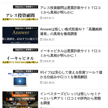
【検証済み】株情報サイト
アレス投資顧問は悪質詐欺サイト？口コ
ミから真相が明らかに
2019.01.11
【検証済み】株情報サイト
Answerは怪しい株式投資AI？「高騰銘柄
連発」の真相を徹底調査
2026.03.23
【検証済み】株情報サイト
イーキャピタルは悪質詐欺サイト？口コ
ミから真相が明らかに！
2018.07.30
【検証済み】株情報サイト
IF(イフ)は安心して使える投資ツール？儲
かる仕組みや口コミを徹底解説
2025.09.26
【検証済み】株情報サイト
インベスターズビレッジは怪しいセミナ
ーという声アリ！口コミや評判から実態
を調査