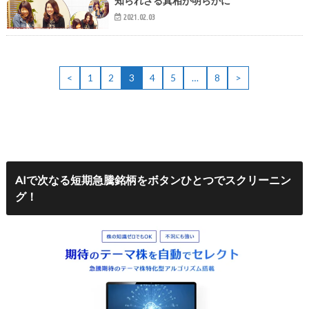
知られざる真相が明らかに
2021.02.03
<
1
2
3
4
5
…
8
>
AIで次なる短期急騰銘柄をボタンひとつでスクリーニン
グ！