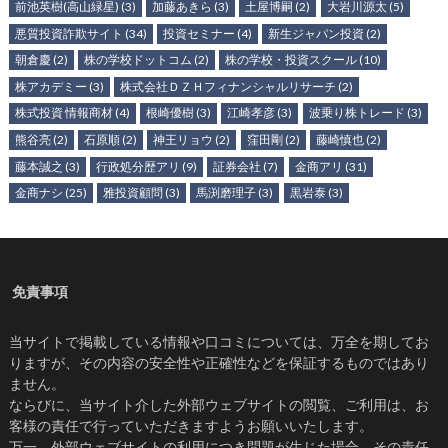
前池英樹(高山緑星)
(3)
加藤あきら
(3)
土屋博嗣
(2)
大岩川源太
(5)
悪質投資詐欺サイト
(34)
投資セミナー
(4)
新生ジャパン投資
(2)
朝倉慶
(2)
株の学校ドットコム
(2)
株の学校・投資スクール
(10)
株アカデミー
(3)
株式会社ＤＺＨフィナンシャルリサーチ
(2)
株式投資 情報商材
(4)
根崎優樹
(3)
江崎孝彦
(3)
波乗り株トレード
(3)
熊谷亮
(2)
石原順
(2)
神王リョウ
(2)
窪田剛
(2)
藤崎慎也
(2)
藤本誠之
(3)
行政処分歴アリ
(9)
証券会社
(7)
金商アリ
(31)
金商ナシ
(25)
雅投資顧問
(3)
馬渕磨理子
(3)
黒岩泰
(3)
免責事項
当サイトで掲載している情報や口コミについては、万全を期してお
りますが、その内容の安全性や正確性などを保証するものではあり
ません。
ならびに、当サイト介した外部ウェブサイトの閲覧、ご利用は、お
客様の責任で行っていただきますようお願いいたします。
万一、外部ウェブサイトの利用につき問題が生じた場合、その責任