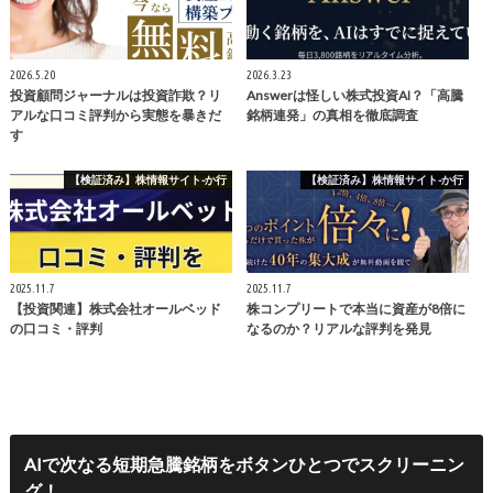
2026.5.20
2026.3.23
投資顧問ジャーナルは投資詐欺？リ
Answerは怪しい株式投資AI？「高騰
アルな口コミ評判から実態を暴きだ
銘柄連発」の真相を徹底調査
す
【検証済み】株情報サイト-か行
【検証済み】株情報サイト-か行
2025.11.7
2025.11.7
【投資関連】株式会社オールベッド
株コンプリートで本当に資産が8倍に
の口コミ・評判
なるのか？リアルな評判を発見
AIで次なる短期急騰銘柄をボタンひとつでスクリーニン
グ！