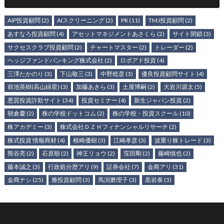
AIP投資顧問
(2)
AIスクリーニング
(2)
PR
(11)
TMJ投資顧問
(2)
あすなろ投資顧問
(4)
アセットマネジメントあさくら
(2)
サイト閉鎖
(3)
サクセスクラブ投資顧問
(2)
チャートマスター
(2)
トレーダー
(2)
ヘッジファンドバンキング株式会社
(2)
ロボアド投資
(4)
三澤たかのり
(3)
下山敬三
(3)
中野稔彦
(3)
優良投資顧問サイト
(4)
前池英樹(高山緑星)
(3)
加藤あきら
(3)
土屋博嗣
(2)
大岩川源太
(5)
悪質投資詐欺サイト
(34)
投資セミナー
(4)
新生ジャパン投資
(2)
朝倉慶
(2)
株の学校ドットコム
(2)
株の学校・投資スクール
(10)
株アカデミー
(3)
株式会社ＤＺＨフィナンシャルリサーチ
(2)
株式投資 情報商材
(4)
根崎優樹
(3)
江崎孝彦
(3)
波乗り株トレード
(3)
熊谷亮
(2)
石原順
(2)
神王リョウ
(2)
窪田剛
(2)
藤崎慎也
(2)
藤本誠之
(3)
行政処分歴アリ
(9)
証券会社
(7)
金商アリ
(31)
金商ナシ
(25)
雅投資顧問
(3)
馬渕磨理子
(3)
黒岩泰
(3)