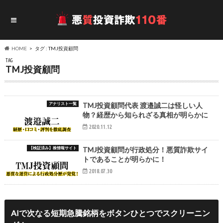
HOME
タグ : TMJ投資顧問
TAG
TMJ投資顧問
アナリスト一覧
TMJ投資顧問代表 渡邉誠二は怪しい人
物？経歴から知られざる真相が明らかに
2020.11.12
【検証済み】株情報サイト
TMJ投資顧問が行政処分！悪質詐欺サイ
トであることが明らかに！
2018.07.30
AIで次なる短期急騰銘柄をボタンひとつでスクリーニン