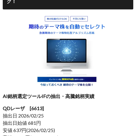
グ！
AI銘柄選定ツールIFの抽出・高騰銘柄実績
QDレーザ [6613]
抽出日 2026/02/25
抽出日始値 681円
安値 637円(2026/02/25)