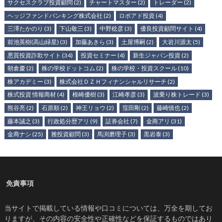
サクセスクラブ投資顧問
(2)
チャートマスター
(2)
トレーダー
(2)
ヘッジファンドバンキング株式会社
(2)
ロボアド投資
(4)
三澤たかのり
(3)
下山敬三
(3)
中野稔彦
(3)
優良投資顧問サイト
(4)
前池英樹(高山緑星)
(3)
加藤あきら
(3)
土屋博嗣
(2)
大岩川源太
(5)
悪質投資詐欺サイト
(34)
投資セミナー
(4)
新生ジャパン投資
(2)
朝倉慶
(2)
株の学校ドットコム
(2)
株の学校・投資スクール
(10)
株アカデミー
(3)
株式会社ＤＺＨフィナンシャルリサーチ
(2)
株式投資 情報商材
(4)
根崎優樹
(3)
江崎孝彦
(3)
波乗り株トレード
(3)
熊谷亮
(2)
石原順
(2)
神王リョウ
(2)
窪田剛
(2)
藤崎慎也
(2)
藤本誠之
(3)
行政処分歴アリ
(9)
証券会社
(7)
金商アリ
(31)
金商ナシ
(25)
雅投資顧問
(3)
馬渕磨理子
(3)
黒岩泰
(3)
免責事項
当サイトで掲載している情報や口コミについては、万全を期してお
りますが、その内容の安全性や正確性などを保証するものではあり