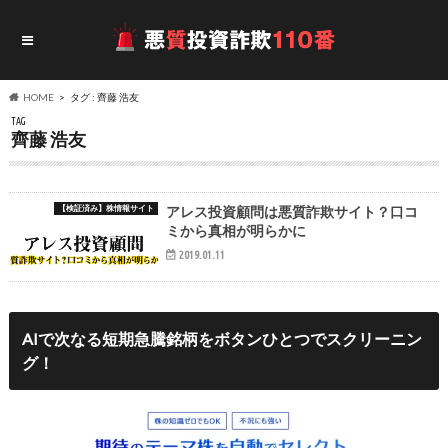
HOME
タグ : 齊藤 浩友
TAG
齊藤 浩友
【検証済み】株情報サイト
アレス投資顧問は悪質詐欺サイト？口コ
ミから真相が明らかに
2019.01.11
AIで次なる短期急騰銘柄をボタンひとつでスクリーニン
グ！