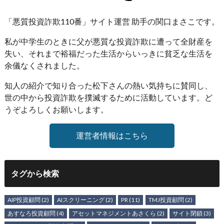
「悪質投資詐欺110番」サイト運営 助手の関口まさこです。
私が中学生のときに父が悪質な投資詐欺に遭って全財産を
失い、それまで裕福だった生活からいっきに貧乏な生活を
余儀なくされました。
知人の紹介で知り合った松下さんの熱い気持ちに賛同し、
世の中から投資詐欺を撲滅するために活動しています。ど
うぞよろしくお願いします。
運営者情報はこちら
タグから検索
AIP投資顧問
(2)
AIスクリーニング
(2)
PR
(11)
TMJ投資顧問
(2)
あすなろ投資顧問
(4)
アセットマネジメントあさくら
(2)
サイト閉鎖
(3)