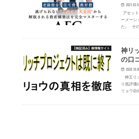
2021.02.0
アセット
ーメーシ
た。 そ
神リ
【検証済み】株情報サイト
の口
2020.10.0
神王リョ
り低評価
リョウ自