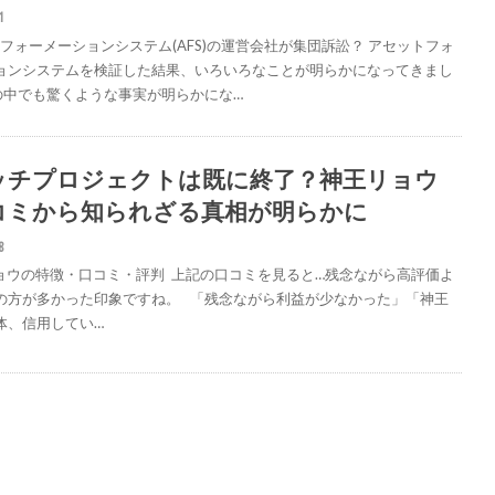
1
フォーメーションシステム(AFS)の運営会社が集団訴訟？ アセットフォ
ョンシステムを検証した結果、いろいろなことが明らかになってきまし
の中でも驚くような事実が明らかにな…
ッチプロジェクトは既に終了？神王リョウ
コミから知られざる真相が明らかに
8
ウの特徴・口コミ・評判 上記の口コミを見ると…残念ながら高評価よ
の方が多かった印象ですね。 「残念ながら利益が少なかった」「神王
体、信用してい…