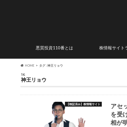
悪質投資110番とは
株情報サイト
安心して株式投資を楽しむため
株式投資の魅力
投資詐欺の手口
危険なステマサイトを調査
行政処分歴のある
優良投資顧問サイ
に
HOME
タグ : 神王リョウ
TAG
神王リョウ
アセ
【検証済み】株情報サイト
を受
相が