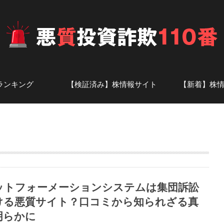
ランキング
【検証済み】株情報サイト
【新着】株
投資顧問
ト
株情報サイト-あ行
株情報サイト-か行
株情報サイト-さ行
株情報サイト-た行
株情報サイト-な行
株情報サイト-は行
株情報サイト-ま行
株情報サイト-や・ら・わ行
株情報サイト-英数字
アナリスト一覧
話題の投資
証券会社の
ットフォーメーションシステムは集団訴訟
ける悪質サイト？口コミから知られざる真
明らかに