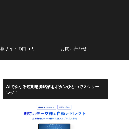
情報サイトの口コミ
お問い合わせ
系アナリスト
口コミ・評判
株初心者にもおすすめのネット
サイト運営者情報
証券会社
AIで次なる短期急騰銘柄をボタンひとつでスクリーニ
ング！