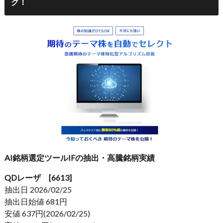
グ！
AI銘柄選定ツールIFの抽出・高騰銘柄実績
QDレーザ [6613]
抽出日 2026/02/25
抽出日始値 681円
安値 637円(2026/02/25)