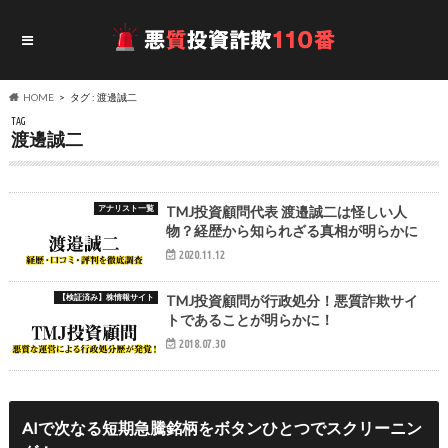
HOME
タグ : 渡邊誠二
TAG
渡邊誠二
アナリスト一覧
TMJ投資顧問代表 渡邉誠二は怪しい人
物？経歴から知られざる真相が明らかに
2020.11.12
【検証済み】株情報サイト
TMJ投資顧問が行政処分！悪質詐欺サイ
トであることが明らかに！
2018.07.30
AIで次なる短期急騰銘柄をボタンひとつでスクリーニン