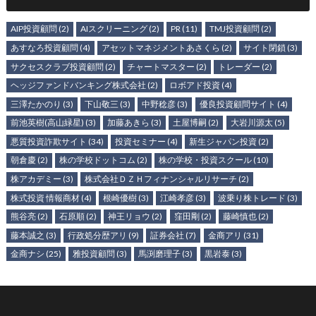
AIP投資顧問
(2)
AIスクリーニング
(2)
PR
(11)
TMJ投資顧問
(2)
あすなろ投資顧問
(4)
アセットマネジメントあさくら
(2)
サイト閉鎖
(3)
サクセスクラブ投資顧問
(2)
チャートマスター
(2)
トレーダー
(2)
ヘッジファンドバンキング株式会社
(2)
ロボアド投資
(4)
三澤たかのり
(3)
下山敬三
(3)
中野稔彦
(3)
優良投資顧問サイト
(4)
前池英樹(高山緑星)
(3)
加藤あきら
(3)
土屋博嗣
(2)
大岩川源太
(5)
悪質投資詐欺サイト
(34)
投資セミナー
(4)
新生ジャパン投資
(2)
朝倉慶
(2)
株の学校ドットコム
(2)
株の学校・投資スクール
(10)
株アカデミー
(3)
株式会社ＤＺＨフィナンシャルリサーチ
(2)
株式投資 情報商材
(4)
根崎優樹
(3)
江崎孝彦
(3)
波乗り株トレード
(3)
熊谷亮
(2)
石原順
(2)
神王リョウ
(2)
窪田剛
(2)
藤崎慎也
(2)
藤本誠之
(3)
行政処分歴アリ
(9)
証券会社
(7)
金商アリ
(31)
金商ナシ
(25)
雅投資顧問
(3)
馬渕磨理子
(3)
黒岩泰
(3)