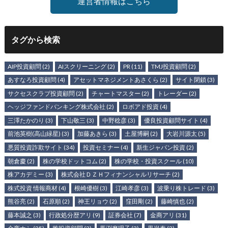
運営者情報はこちら
タグから検索
AIP投資顧問
(2)
AIスクリーニング
(2)
PR
(11)
TMJ投資顧問
(2)
あすなろ投資顧問
(4)
アセットマネジメントあさくら
(2)
サイト閉鎖
(3)
サクセスクラブ投資顧問
(2)
チャートマスター
(2)
トレーダー
(2)
ヘッジファンドバンキング株式会社
(2)
ロボアド投資
(4)
三澤たかのり
(3)
下山敬三
(3)
中野稔彦
(3)
優良投資顧問サイト
(4)
前池英樹(高山緑星)
(3)
加藤あきら
(3)
土屋博嗣
(2)
大岩川源太
(5)
悪質投資詐欺サイト
(34)
投資セミナー
(4)
新生ジャパン投資
(2)
朝倉慶
(2)
株の学校ドットコム
(2)
株の学校・投資スクール
(10)
株アカデミー
(3)
株式会社ＤＺＨフィナンシャルリサーチ
(2)
株式投資 情報商材
(4)
根崎優樹
(3)
江崎孝彦
(3)
波乗り株トレード
(3)
熊谷亮
(2)
石原順
(2)
神王リョウ
(2)
窪田剛
(2)
藤崎慎也
(2)
藤本誠之
(3)
行政処分歴アリ
(9)
証券会社
(7)
金商アリ
(31)