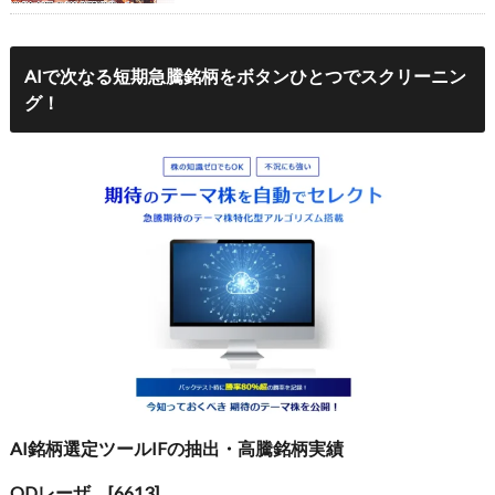
AIで次なる短期急騰銘柄をボタンひとつでスクリーニン
グ！
AI銘柄選定ツールIFの抽出・高騰銘柄実績
QDレーザ [6613]