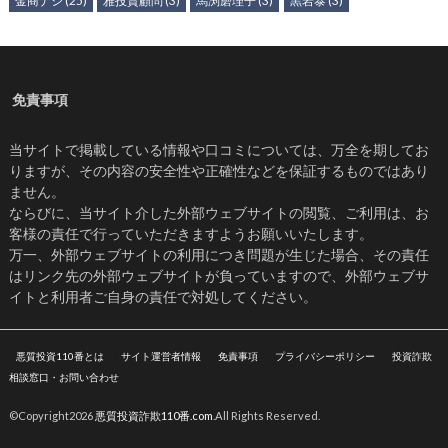
金商ナシ
(25)
雅投資顧問
(3)
馬渕磨理子
(3)
黒岩泰
(3)
免責事項
当サイトで掲載している情報や口コミについては、万全を期してお
りますが、その内容の安全性や正確性などを保証するものではあり
ません。
ならびに、当サイト介した外部ウェブサイトの閲覧、ご利用は、お
客様の責任で行っていただきますようお願いいたします。
万一、外部ウェブサイトの利用につき問題が生じた場合、その責任
はリンク先の外部ウェブサイトが負っていますので、外部ウェブサ
イトと利用者ご自身の責任で対処してください。
悪質投資110番とは
サイト運営者情報
免責事項
プライバシーポリシー
投資詐欺
相談窓口・お問い合わせ
©Copyright2026
悪質投資詐欺110番.com
.All Rights Reserved.