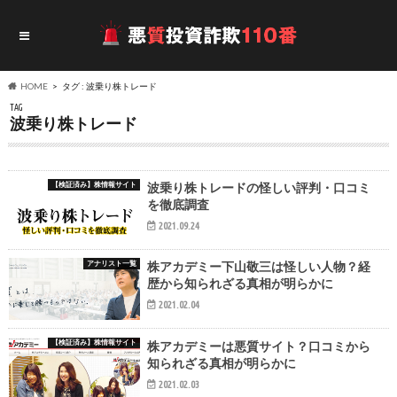
HOME
タグ : 波乗り株トレード
TAG
波乗り株トレード
【検証済み】株情報サイト
波乗り株トレードの怪しい評判・口コミ
を徹底調査
2021.09.24
アナリスト一覧
株アカデミー下山敬三は怪しい人物？経
歴から知られざる真相が明らかに
2021.02.04
【検証済み】株情報サイト
株アカデミーは悪質サイト？口コミから
知られざる真相が明らかに
2021.02.03