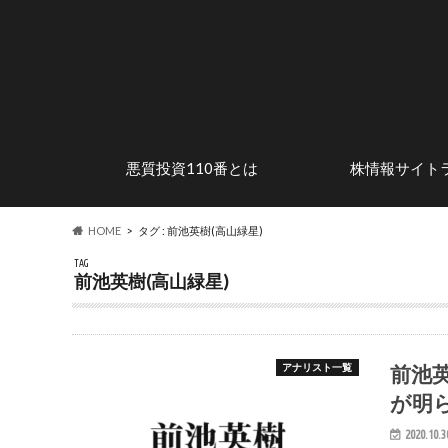
悪質投資110番とは
株情報サイト
安心して株式投資を楽しむため
株式投資の魅力
投資詐欺の手口
危険なステマサイトを調査
行政処分歴のある
優良投資顧問サイ
に
HOME
タグ : 前池英樹(高山緑星)
TAG
前池英樹(高山緑星)
前池
アナリスト一覧
が明
2020.10.3