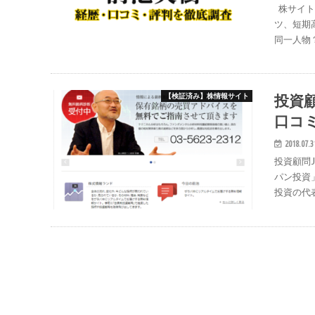
株サイト
ツ、短期
同一人物
投資顧
【検証済み】株情報サイト
口コ
2018.07.3
投資顧問J
パン投資
投資の代