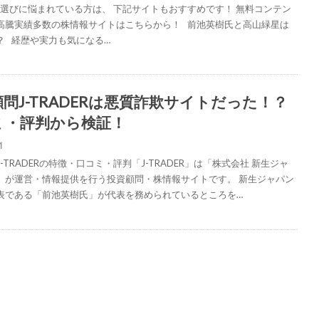
選びに悩まれている方は、 下記サイトもおすすめです！ 無料コンテン
高騰実績多数の株情報サイトはこちらから！ 前池英樹氏と高山緑星は
？ 経歴や実力も気になる…
問J-TRADERは悪質詐欺サイトだった！？
ミ・評判から検証！
1
-TRADERの特徴・口コミ・評判「J-TRADER」は「株式会社 新生ジャ
」が運営・情報提供を行う投資顧問・株情報サイトです。 新生ジャパン
表である「前池英樹氏」が代表を務められているところを…