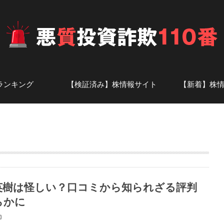
ランキング
【検証済み】株情報サイト
【新着】株
投資顧問
ト
株情報サイト-あ行
株情報サイト-か行
株情報サイト-さ行
株情報サイト-た行
株情報サイト-な行
株情報サイト-は行
株情報サイト-ま行
株情報サイト-や・ら・わ行
株情報サイト-英数字
アナリスト一覧
話題の投資
証券会社の
英樹は怪しい？口コミから知られざる評判
らかに
0