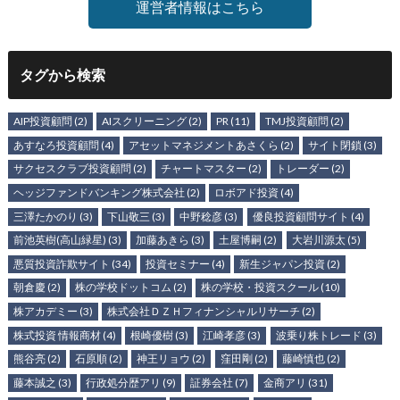
運営者情報はこちら
タグから検索
AIP投資顧問
(2)
AIスクリーニング
(2)
PR
(11)
TMJ投資顧問
(2)
あすなろ投資顧問
(4)
アセットマネジメントあさくら
(2)
サイト閉鎖
(3)
サクセスクラブ投資顧問
(2)
チャートマスター
(2)
トレーダー
(2)
ヘッジファンドバンキング株式会社
(2)
ロボアド投資
(4)
三澤たかのり
(3)
下山敬三
(3)
中野稔彦
(3)
優良投資顧問サイト
(4)
前池英樹(高山緑星)
(3)
加藤あきら
(3)
土屋博嗣
(2)
大岩川源太
(5)
悪質投資詐欺サイト
(34)
投資セミナー
(4)
新生ジャパン投資
(2)
朝倉慶
(2)
株の学校ドットコム
(2)
株の学校・投資スクール
(10)
株アカデミー
(3)
株式会社ＤＺＨフィナンシャルリサーチ
(2)
株式投資 情報商材
(4)
根崎優樹
(3)
江崎孝彦
(3)
波乗り株トレード
(3)
熊谷亮
(2)
石原順
(2)
神王リョウ
(2)
窪田剛
(2)
藤崎慎也
(2)
藤本誠之
(3)
行政処分歴アリ
(9)
証券会社
(7)
金商アリ
(31)