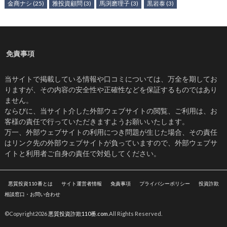
金商ナシ
(25)
雅投資顧問
(3)
馬渕磨理子
(3)
黒岩泰
(3)
免責事項
当サイトで掲載している情報や口コミについては、万全を期してお
りますが、その内容の安全性や正確性などを保証するものではあり
ません。
ならびに、当サイト介した外部ウェブサイトの閲覧、ご利用は、お
客様の責任で行っていただきますようお願いいたします。
万一、外部ウェブサイトの利用につき問題が生じた場合、その責任
はリンク先の外部ウェブサイトが負っていますので、外部ウェブサ
イトと利用者ご自身の責任で対処してください。
悪質投資110番とは
サイト運営者情報
免責事項
プライバシーポリシー
投資詐欺
相談窓口・お問い合わせ
©Copyright2026
悪質投資詐欺110番.com
.All Rights Reserved.