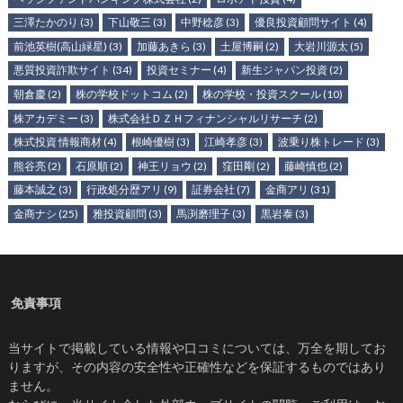
三澤たかのり
(3)
下山敬三
(3)
中野稔彦
(3)
優良投資顧問サイト
(4)
前池英樹(高山緑星)
(3)
加藤あきら
(3)
土屋博嗣
(2)
大岩川源太
(5)
悪質投資詐欺サイト
(34)
投資セミナー
(4)
新生ジャパン投資
(2)
朝倉慶
(2)
株の学校ドットコム
(2)
株の学校・投資スクール
(10)
株アカデミー
(3)
株式会社ＤＺＨフィナンシャルリサーチ
(2)
株式投資 情報商材
(4)
根崎優樹
(3)
江崎孝彦
(3)
波乗り株トレード
(3)
熊谷亮
(2)
石原順
(2)
神王リョウ
(2)
窪田剛
(2)
藤崎慎也
(2)
藤本誠之
(3)
行政処分歴アリ
(9)
証券会社
(7)
金商アリ
(31)
金商ナシ
(25)
雅投資顧問
(3)
馬渕磨理子
(3)
黒岩泰
(3)
免責事項
当サイトで掲載している情報や口コミについては、万全を期してお
りますが、その内容の安全性や正確性などを保証するものではあり
ません。