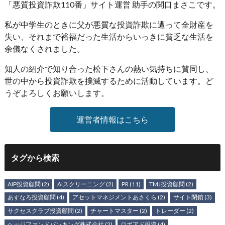
「悪質投資詐欺110番」サイト運営 助手の関口まさこです。
私が中学生のときに父が悪質な投資詐欺に遭って全財産を
失い、それまで裕福だった生活からいっきに貧乏な生活を
余儀なくされました。
知人の紹介で知り合った松下さんの熱い気持ちに賛同し、
世の中から投資詐欺を撲滅するために活動しています。ど
うぞよろしくお願いします。
運営者情報はこちら
タグから検索
AIP投資顧問
(2)
AIスクリーニング
(2)
PR
(11)
TMJ投資顧問
(2)
あすなろ投資顧問
(4)
アセットマネジメントあさくら
(2)
サイト閉鎖
(3)
サクセスクラブ投資顧問
(2)
チャートマスター
(2)
トレーダー
(2)
ヘッジファンドバンキング株式会社
(2)
ロボアド投資
(4)